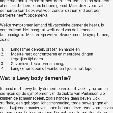
hoge bloeddruk en hartritmestoornissen. Iemand kan ook eerst
al een aantal beroertes hebben gehad. Maar deze vorm van
dementie komt ook wel voor zonder dat iemand ooit een
beroerte heeft opgemerkt.
Welke symptomen iemand bij vasculaire dementie heeft, is
verschillend. Het hangt af welk deel van de hersenen
beschadigd is. Maar er zijn wel veelvoorkomende symptomen,
zoals:
Langzamer denken, praten en handelen;
Moeite met concentreren en meerdere dingen
tegelijkertijd doen;
Gevoelsverlies of verlamming;
Langzamer lopen of wankelen tijdens het lopen.
Wat is Lewy body dementie?
Iemand met Lewy body dementie vertoont vaak symptomen
die lijken op de symptomen van de ziekte van Parkinson. Zo
kunnen de lichaamsdelen, zoals handen, gaan beven. Ook
stijfheid, een gebogen lichaamshouding, trage bewegingen en
een afwijkende manier van lopen hebben deze twee vormen van
dementie met elkaar gemeen. De ziekte ontstaat doordat er