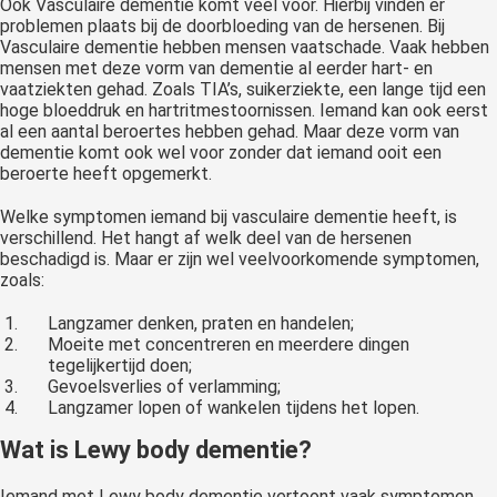
Ook Vasculaire dementie komt veel voor. Hierbij vinden er
problemen plaats bij de doorbloeding van de hersenen. Bij
Vasculaire dementie hebben mensen vaatschade. Vaak hebben
mensen met deze vorm van dementie al eerder hart- en
vaatziekten gehad. Zoals TIA’s, suikerziekte, een lange tijd een
hoge bloeddruk en hartritmestoornissen. Iemand kan ook eerst
al een aantal beroertes hebben gehad. Maar deze vorm van
dementie komt ook wel voor zonder dat iemand ooit een
beroerte heeft opgemerkt.
Welke symptomen iemand bij vasculaire dementie heeft, is
verschillend. Het hangt af welk deel van de hersenen
beschadigd is. Maar er zijn wel veelvoorkomende symptomen,
zoals:
Langzamer denken, praten en handelen;
Moeite met concentreren en meerdere dingen
tegelijkertijd doen;
Gevoelsverlies of verlamming;
Langzamer lopen of wankelen tijdens het lopen.
Wat is Lewy body dementie?
Iemand met Lewy body dementie vertoont vaak symptomen