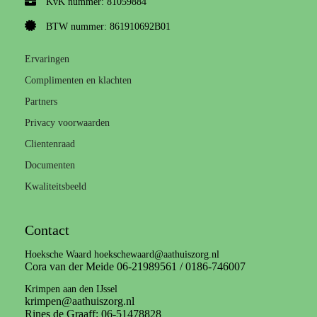
KvK nummer: 81059884
BTW nummer: 861910692B01
Ervaringen
Complimenten en klachten
Partners
Privacy voorwaarden
Clientenraad
Documenten
Kwaliteitsbeeld
Contact
Hoeksche Waard hoekschewaard@aathuiszorg.nl
Cora van der Meide 06-21989561 / 0186-746007
Krimpen aan den IJssel
krimpen@aathuiszorg.nl
Rines de Graaff: 06-51478828