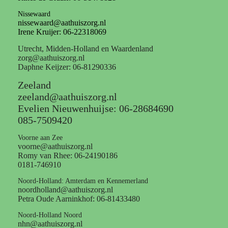
Nissewaard
nissewaard@aathuiszorg.nl
Irene Kruijer: 06-22318069
Utrecht, Midden-Holland en Waardenland
zorg@aathuiszorg.nl
Daphne Keijzer: 06-81290336
Zeeland
zeeland@aathuiszorg.nl
Evelien Nieuwenhuijse: 06-28684690
085-7509420
Voorne aan Zee
voorne@aathuiszorg.nl
Romy van Rhee: 06-24190186
0181-746910
Noord-Holland: Amterdam en Kennemerland
noordholland@aathuiszorg.nl
Petra Oude Aarninkhof: 06-81433480
Noord-Holland Noord
nhn@aathuiszorg.nl