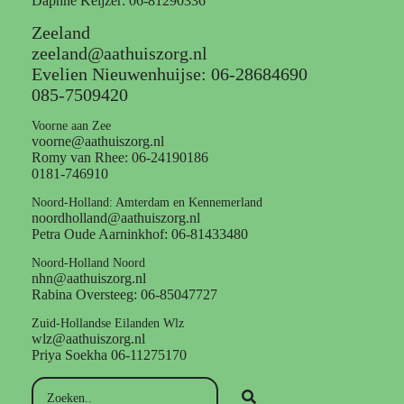
Daphne Keijzer: 06-81290336
Zeeland
zeeland@aathuiszorg.nl
Evelien Nieuwenhuijse: 06-28684690
085-7509420
Voorne aan Zee
voorne@aathuiszorg.nl
Romy van Rhee: 06-24190186
0181-746910
Noord-Holland: Amterdam en Kennemerland
noordholland@aathuiszorg.nl
Petra Oude Aarninkhof: 06-81433480
Noord-Holland Noord
nhn@aathuiszorg.nl
Rabina Oversteeg: 06-85047727
Zuid-Hollandse Eilanden Wlz
wlz@aathuiszorg.nl
Priya Soekha 06-11275170