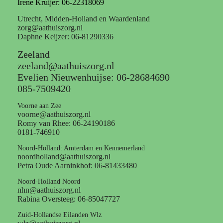
Irene Kruijer: 06-22318069
Utrecht, Midden-Holland en Waardenland
zorg@aathuiszorg.nl
Daphne Keijzer: 06-81290336
Zeeland
zeeland@aathuiszorg.nl
Evelien Nieuwenhuijse: 06-28684690
085-7509420
Voorne aan Zee
voorne@aathuiszorg.nl
Romy van Rhee: 06-24190186
0181-746910
Noord-Holland: Amterdam en Kennemerland
noordholland@aathuiszorg.nl
Petra Oude Aarninkhof: 06-81433480
Noord-Holland Noord
nhn@aathuiszorg.nl
Rabina Oversteeg: 06-85047727
Zuid-Hollandse Eilanden Wlz