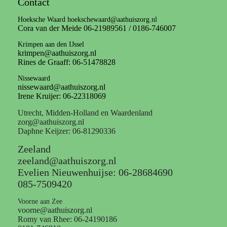
Contact
Hoeksche Waard hoekschewaard@aathuiszorg.nl
Cora van der Meide 06-21989561 / 0186-746007
Krimpen aan den IJssel
krimpen@aathuiszorg.nl
Rines de Graaff: 06-51478828
Nissewaard
nissewaard@aathuiszorg.nl
Irene Kruijer: 06-22318069
Utrecht, Midden-Holland en Waardenland
zorg@aathuiszorg.nl
Daphne Keijzer: 06-81290336
Zeeland
zeeland@aathuiszorg.nl
Evelien Nieuwenhuijse: 06-28684690
085-7509420
Voorne aan Zee
voorne@aathuiszorg.nl
Romy van Rhee: 06-24190186