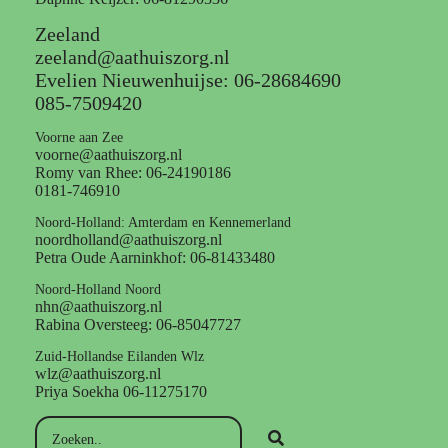
Zeeland
zeeland@aathuiszorg.nl
Evelien Nieuwenhuijse: 06-28684690
085-7509420
Voorne aan Zee
voorne@aathuiszorg.nl
Romy van Rhee: 06-24190186
0181-746910
Noord-Holland: Amterdam en Kennemerland
noordholland@aathuiszorg.nl
Petra Oude Aarninkhof: 06-81433480
Noord-Holland Noord
nhn@aathuiszorg.nl
Rabina Oversteeg: 06-85047727
Zuid-Hollandse Eilanden Wlz
wlz@aathuiszorg.nl
Priya Soekha 06-11275170