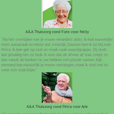
A&A Thuiszorg vond Fons voor Nelly
“Na het overlijden van je vrouw verandert alles. Ik had nauwelijks
meer aanspraak en miste dat vreselijk. Daarom ben ik zo blij met
Petra. Ik ben gek op taal en maak vaak woordgrapjes. Zij vindt
dat gelukkig net zo leuk. Ik wou dat de afwas af was, roept ze
dan vanuit de keuken. Ja, we hebben zo’n plezier samen. Kijk,
niemand kan natuurlijk je vrouw vervangen, maar ik voel me nu
weer zo’n stuk blijer.”
A&A Thuiszorg vond Petra voor Arie
“Ik woonde vroeger in Puttershoek, maar zat op school in Oud-