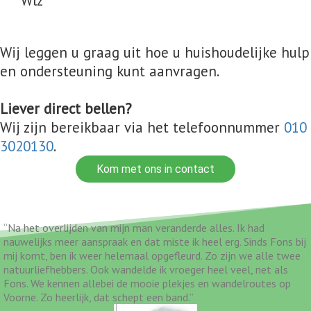
Wlz
Wij leggen u graag uit hoe u huishoudelijke hulp
en ondersteuning kunt aanvragen.
Liever direct bellen?
Wij zijn bereikbaar via het telefoonnummer
010
3020130
.
Kom met ons in contact
“Na het overlijden van mijn man veranderde alles. Ik had
nauwelijks meer aanspraak en dat miste ik heel erg. Sinds Fons bij
mij komt, ben ik weer helemaal opgefleurd. Zo zijn we alle twee
natuurliefhebbers. Ook wandelde ik vroeger heel veel, net als
Fons. We kennen allebei de mooie plekjes en wandelroutes op
Voorne. Zo heerlijk, dat schept een band.”