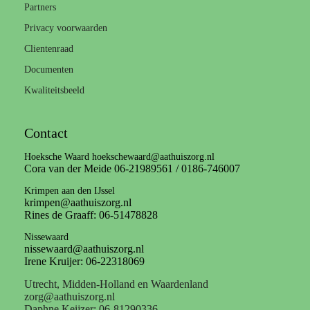
Partners
Privacy voorwaarden
Clientenraad
Documenten
Kwaliteitsbeeld
Contact
Hoeksche Waard hoekschewaard@aathuiszorg.nl
Cora van der Meide 06-21989561 / 0186-746007
Krimpen aan den IJssel
krimpen@aathuiszorg.nl
Rines de Graaff: 06-51478828
Nissewaard
nissewaard@aathuiszorg.nl
Irene Kruijer: 06-22318069
Utrecht, Midden-Holland en Waardenland
zorg@aathuiszorg.nl
Daphne Keijzer: 06-81290336